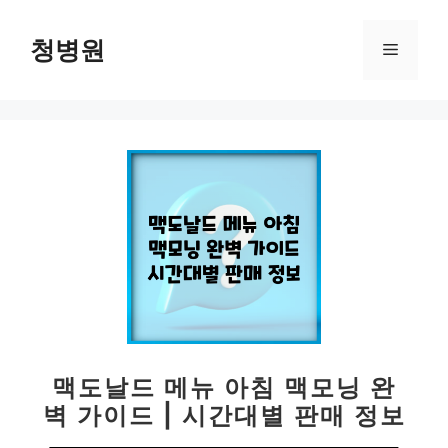
컨
텐
청병원
메
츠
로
뉴
건
너
뛰
기
맥도날드 메뉴 아침 맥모닝 완
벽 가이드 | 시간대별 판매 정보