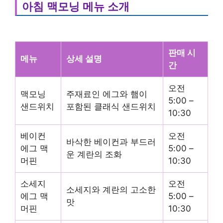
아침 맥모닝 메뉴 소개
판매 시
메뉴
상세 설명
간
오전
맥모닝
주재료인 에그와 햄이
5:00 –
샌드위치
포함된 클래식 샌드위치
10:30
베이컨
오전
바삭한 베이컨과 부드러
에그 맥
5:00 –
운 계란의 조화
머핀
10:30
소세지
오전
소세지와 계란의 고소한
에그 맥
5:00 –
맛
머핀
10:30