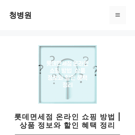
컨
텐
청병원
메
츠
로
뉴
건
너
뛰
기
롯데면세점 온라인 쇼핑 방법 |
상품 정보와 할인 혜택 정리