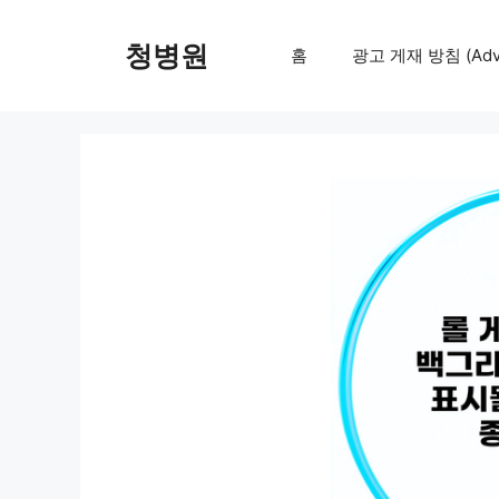
컨
텐
청병원
홈
광고 게재 방침 (Adver
츠
로
건
너
뛰
기