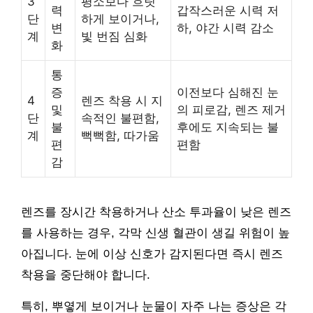
3
평소보다 흐릿
력
갑작스러운 시력 저
단
하게 보이거나,
변
하, 야간 시력 감소
계
빛 번짐 심화
화
통
증
이전보다 심해진 눈
4
렌즈 착용 시 지
및
의 피로감, 렌즈 제거
단
속적인 불편함,
불
후에도 지속되는 불
계
뻑뻑함, 따가움
편
편함
감
렌즈를 장시간 착용하거나 산소 투과율이 낮은 렌즈
를 사용하는 경우, 각막 신생 혈관이 생길 위험이 높
아집니다. 눈에 이상 신호가 감지된다면 즉시 렌즈
착용을 중단해야 합니다.
특히, 뿌옇게 보이거나 눈물이 자주 나는 증상은 각