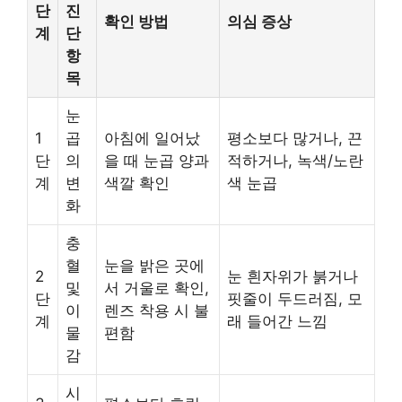
단
진
확인 방법
의심 증상
계
단
항
목
눈
1
곱
아침에 일어났
평소보다 많거나, 끈
단
의
을 때 눈곱 양과
적하거나, 녹색/노란
계
변
색깔 확인
색 눈곱
화
충
혈
눈을 밝은 곳에
2
눈 흰자위가 붉거나
및
서 거울로 확인,
단
핏줄이 두드러짐, 모
이
렌즈 착용 시 불
계
래 들어간 느낌
물
편함
감
시