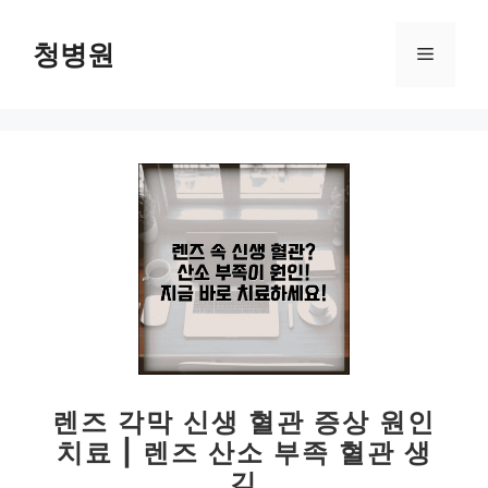
컨
텐
청병원
메
츠
로
뉴
건
너
뛰
기
렌즈 각막 신생 혈관 증상 원인
치료 | 렌즈 산소 부족 혈관 생
김