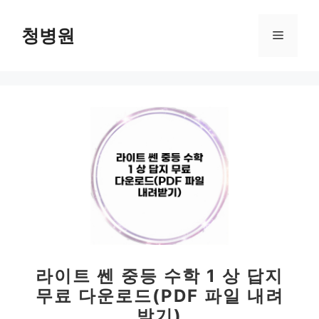
컨
텐
청병원
메
츠
로
뉴
건
너
뛰
기
라이트 쎈 중등 수학 1 상 답지
무료 다운로드(PDF 파일 내려
받기)