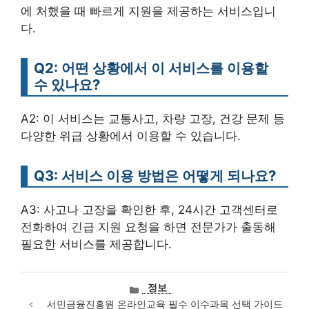
에 처했을 때 빠르게 지원을 제공하는 서비스입니
다.
Q2: 어떤 상황에서 이 서비스를 이용할
수 있나요?
A2: 이 서비스는 교통사고, 차량 고장, 건강 문제 등
다양한 위급 상황에서 이용할 수 있습니다.
Q3: 서비스 이용 방법은 어떻게 되나요?
A3: 사고나 고장을 확인한 후, 24시간 고객센터로
전화하여 긴급 지원 요청을 하면 전문가가 출동해
필요한 서비스를 제공합니다.
카
정보
테
서민금융진흥원 온라인교육 필수 이수과목 선택 가이드