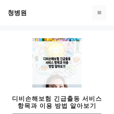
컨
텐
청병원
메
츠
로
뉴
건
너
뛰
기
디비손해보험 긴급출동 서비스
항목과 이용 방법 알아보기