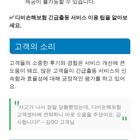
제공이 불가능할 수 있습니다.
✅
디비손해보험 긴급출동 서비스 이용 팁을 알아보
세요.
고객의 소리
고객들의 소중한 후기와 경험은 서비스 개선에 큰
도움이 돼요. 많은 고객들이 긴급출동 서비스의 신
속함과 효율성에 대해 긍정적인 평가를 하고 있어
요.
“사고가 나서 정말 당황했었는데, 디비손해보험
고객센터에 연락하니 바로 도움을 주셨어요. 감
사합니다!” – 김OO 고객님