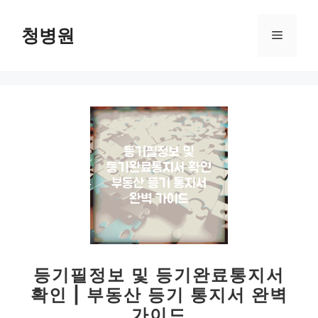
컨
텐
청병원
메
츠
로
뉴
건
너
뛰
기
등기필정보 및 등기완료통지서
확인 | 부동산 등기 통지서 완벽
가이드