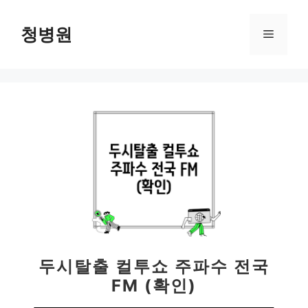
컨
텐
청병원
메
츠
로
뉴
건
너
뛰
기
두시탈출 컬투쇼 주파수 전국
FM (확인)