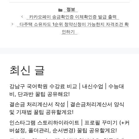
카
정보
테
카카오페이 송금확인증 이체확인증 발급 출력
고
다주택 소유자도 1순위 청약신청이 가능한지 자격조건 확
리
인하기
최신 글
강남구 국어학원 수강료 비교 | 내신수업 | 수능대
비, 단과반 꿀팁 공유해요!
결손금 처리계산서 작성 | 결손금처리계산서 양식
및 기재법 꿀팁 공유할게요!
인스타그램 스토리하이라이트 | 프로필 꾸미기 (+커
버설정, 폴더관리, 순서변경) 꿀팁 공유할게요!