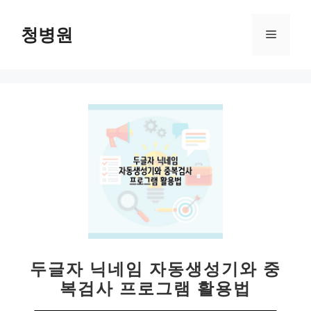
컨
텐
청병원
메
츠
로
뉴
건
너
뛰
기
두글자 닉네임 자동생성기와 중
복검사 프로그램 활용법