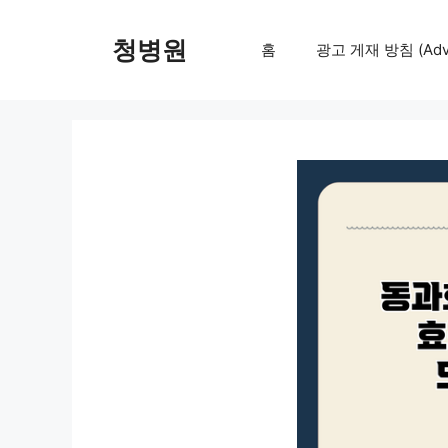
컨
텐
청병원
홈
광고 게재 방침 (Adver
츠
로
건
너
뛰
기