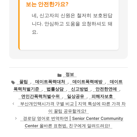
보는 안전한가요?
네, 신고자의 신원은 철저히 보호된답
니다. 안심하고 도움을 요청하셔도 돼
요.
카
정보
테
태
꿀팁
,
데이트폭력대처
,
데이트폭력예방
,
데이트
고
그
폭력처벌기준
,
법률상담
,
신고방법
,
안전한연애
,
리
연인간폭력처벌수위
,
일상공유
,
피해자보호
부산개인택시가격 구별 비교 | 지역 특성에 따른 가격 차
이 꿀팁 공유할게요!
경로당 영어로 번역하면 | Senior Center Community
Center 올바른 표현법, 친구에게 알려드려요!