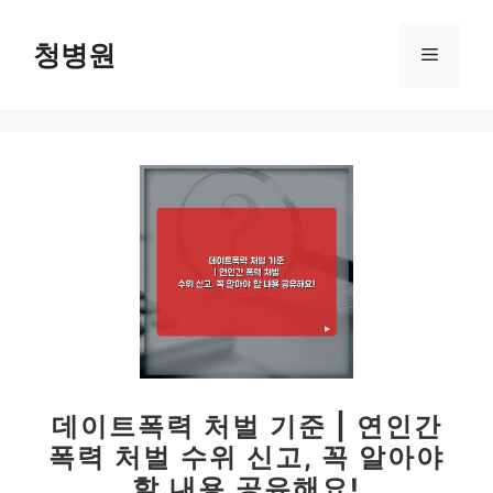
컨
텐
청병원
메
츠
로
뉴
건
너
뛰
기
데이트폭력 처벌 기준 | 연인간
폭력 처벌 수위 신고, 꼭 알아야
할 내용 공유해요!