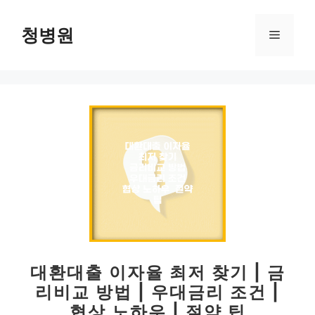
컨
텐
청병원
메
츠
로
뉴
건
너
뛰
기
대환대출 이자율 최저 찾기 | 금
리비교 방법 | 우대금리 조건 |
협상 노하우 | 절약 팁