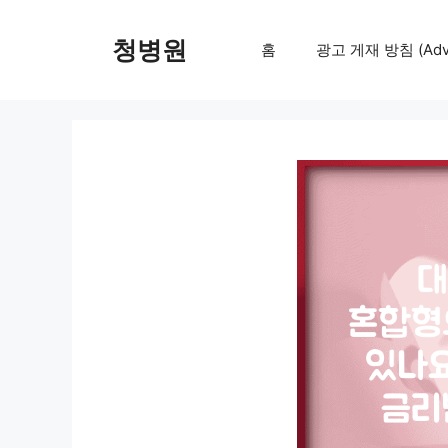
컨
텐
청병원
홈
광고 게재 방침 (Adver
츠
로
건
너
뛰
기