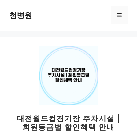
컨
텐
청병원
메
츠
로
뉴
건
너
뛰
기
대전월드컵경기장 주차시설 |
회원등급별 할인혜택 안내