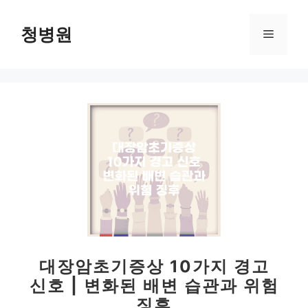
컨
텐
청병원
메
츠
로
뉴
건
너
뛰
기
대장암초기증상 10가지 경고
신호 | 변화된 배변 습관과 위험
징후