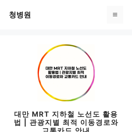
컨
텐
청병원
메
츠
로
뉴
건
너
뛰
기
대만 MRT 지하철 노선도 활용
법 | 관광지별 최적 이동경로와
교통카드 안내