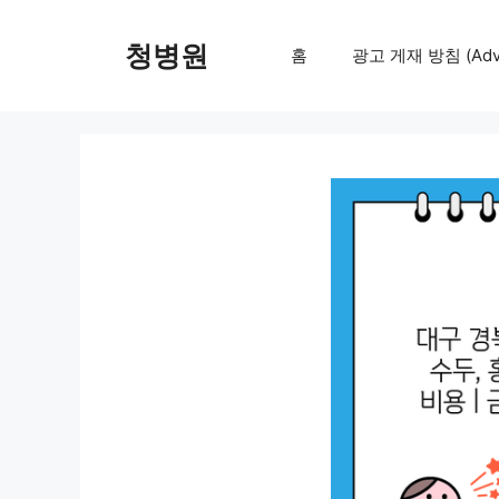
컨
텐
청병원
홈
광고 게재 방침 (Adver
츠
로
건
너
뛰
기