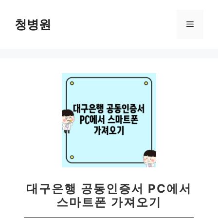
컨
텐
청병원
메
츠
로
뉴
건
너
뛰
기
대구은행 공동인증서 PC에서
스마트폰 가져오기