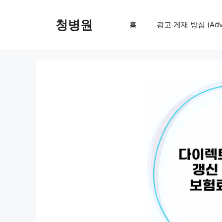
컨
텐
청병원
홈
광고 게재 방침 (Adver
츠
로
건
너
뛰
기