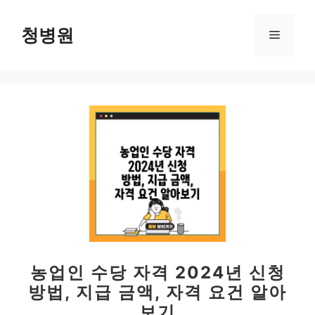
컨
텐
청병원
메
츠
로
뉴
건
너
뛰
기
농업인 수당 자격 2024년 신청
방법, 지급 금액, 자격 요건 알아
보기