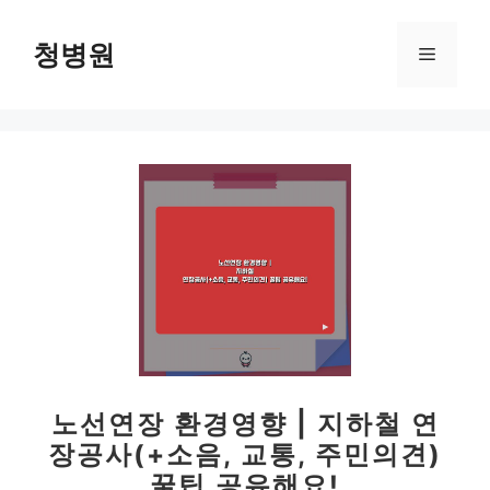
컨
텐
청병원
메
츠
로
뉴
건
너
뛰
기
노선연장 환경영향 | 지하철 연
장공사(+소음, 교통, 주민의견)
꿀팁 공유해요!