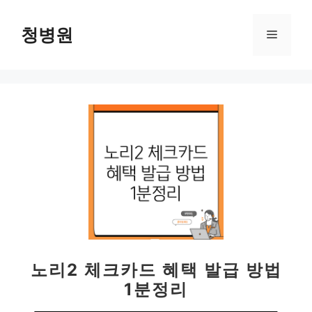
컨
텐
청병원
메
츠
로
뉴
건
너
뛰
기
노리2 체크카드 혜택 발급 방법
1분정리