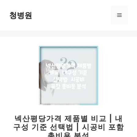
컨
텐
청병원
메
츠
로
뉴
건
너
뛰
기
넥산평당가격 제품별 비교 | 내
구성 기준 선택법 | 시공비 포함
총비용 분석