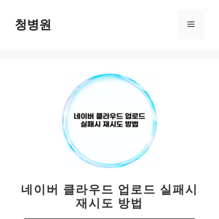
컨
텐
청병원
메
츠
로
뉴
건
너
뛰
기
네이버 클라우드 업로드 실패시
재시도 방법