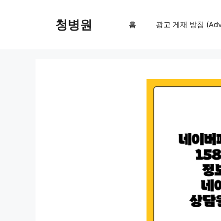
컨
텐
청병원
홈
광고 게재 방침 (Adver
츠
로
건
너
뛰
기