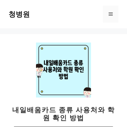
컨
텐
청병원
메
츠
로
뉴
건
너
뛰
기
내일배움카드 종류 사용처와 학
원 확인 방법