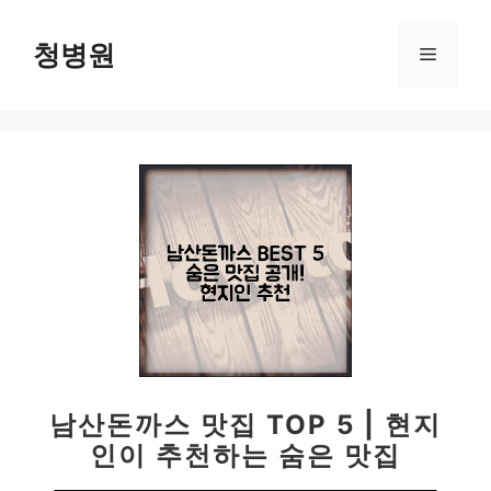
컨
텐
청병원
메
츠
로
뉴
건
너
뛰
기
남산돈까스 맛집 TOP 5 | 현지
인이 추천하는 숨은 맛집