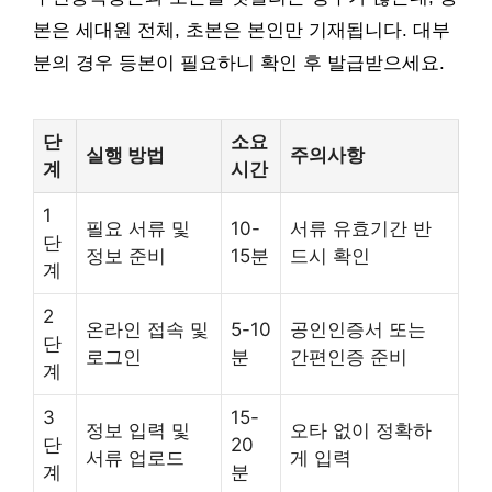
본은 세대원 전체, 초본은 본인만 기재됩니다. 대부
분의 경우 등본이 필요하니 확인 후 발급받으세요.
단
소요
실행 방법
주의사항
계
시간
1
필요 서류 및
10-
서류 유효기간 반
단
정보 준비
15분
드시 확인
계
2
온라인 접속 및
5-10
공인인증서 또는
단
로그인
분
간편인증 준비
계
3
15-
정보 입력 및
오타 없이 정확하
단
20
서류 업로드
게 입력
계
분