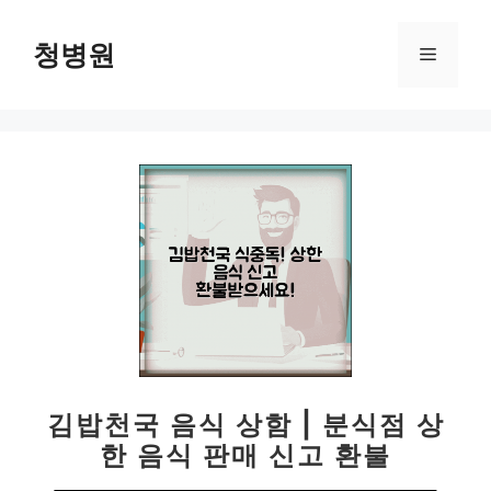
컨
텐
청병원
메
츠
로
뉴
건
너
뛰
기
김밥천국 음식 상함 | 분식점 상
한 음식 판매 신고 환불