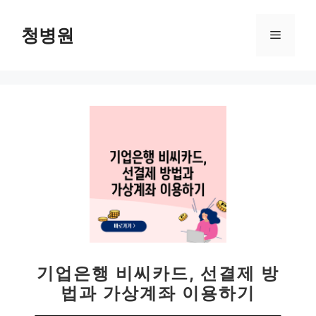
컨
텐
청병원
메
츠
로
뉴
건
너
뛰
기
기업은행 비씨카드, 선결제 방
법과 가상계좌 이용하기