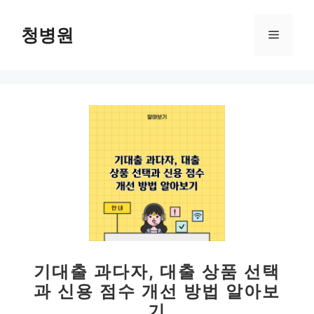
컨
텐
청병원
메
츠
로
뉴
건
너
뛰
기
기대출 과다자, 대출 상품 선택
과 신용 점수 개선 방법 알아보
기