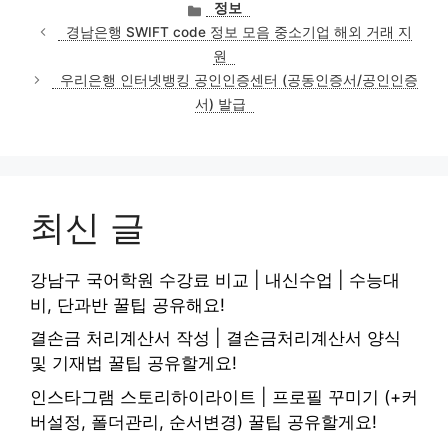
카
정보
테
경남은행 SWIFT code 정보 모음 중소기업 해외 거래 지
고
원
리
우리은행 인터넷뱅킹 공인인증센터 (공동인증서/공인인증
서) 발급
최신 글
강남구 국어학원 수강료 비교 | 내신수업 | 수능대
비, 단과반 꿀팁 공유해요!
결손금 처리계산서 작성 | 결손금처리계산서 양식
및 기재법 꿀팁 공유할게요!
인스타그램 스토리하이라이트 | 프로필 꾸미기 (+커
버설정, 폴더관리, 순서변경) 꿀팁 공유할게요!