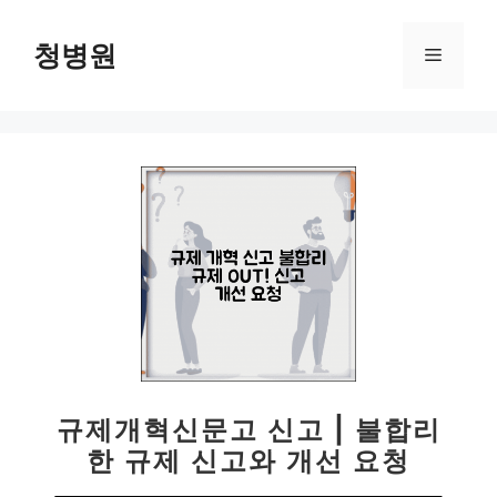
컨
텐
청병원
메
츠
로
뉴
건
너
뛰
기
규제개혁신문고 신고 | 불합리
한 규제 신고와 개선 요청