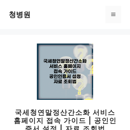
컨
텐
청병원
메
츠
로
뉴
건
너
뛰
기
국세청연말정산간소화 서비스
홈페이지 접속 가이드 | 공인인
증서 설정 | 자료 조회법