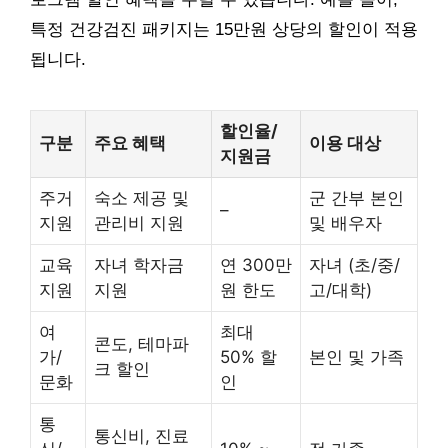
특정 건강검진 패키지는 15만원 상당의 할인이 적용
됩니다.
할인율/
구분
주요 혜택
이용 대상
지원금
주거
숙소 제공 및
군 간부 본인
–
지원
관리비 지원
및 배우자
교육
자녀 학자금
연 300만
자녀 (초/중/
지원
지원
원 한도
고/대학)
여
최대
콘도, 테마파
가/
50% 할
본인 및 가족
크 할인
문화
인
통
통신비, 진료