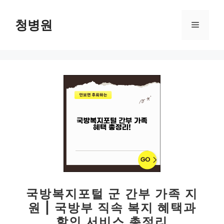
컨
텐
청병원
메
츠
로
뉴
건
너
뛰
기
국방복지포털 군 간부 가족 지
원 | 국방부 직속 복지 혜택과
할인 서비스 총정리