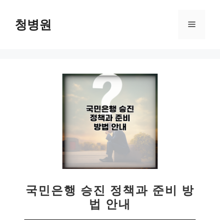
컨
텐
청병원
메
츠
로
뉴
건
너
뛰
기
국민은행 승진 정책과 준비 방
법 안내