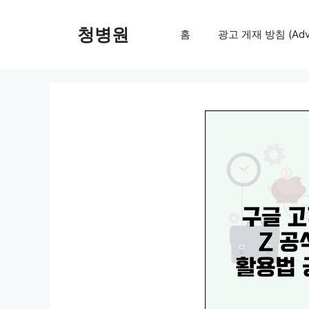
컨
텐
청병원
홈
광고 게재 방침 (Adver
츠
로
건
너
뛰
기