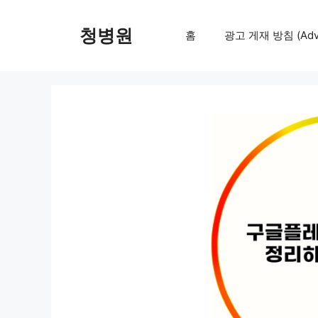
컨
텐
청병원
홈
광고 게재 방침 (Adver
츠
로
건
너
뛰
기