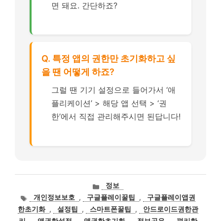
면 돼요. 간단하죠?
Q. 특정 앱의 권한만 초기화하고 싶
을 땐 어떻게 하죠?
그럴 땐 기기 설정으로 들어가서 ‘애
플리케이션’ > 해당 앱 선택 > ‘권
한’에서 직접 관리해주시면 된답니다!
카
정보
테
태
개인정보보호
,
구글플레이꿀팁
,
구글플레이앱권
고
그
한초기화
,
설정팁
,
스마트폰꿀팁
,
안드로이드권한관
리
리
,
앱권한설정
,
앱권한초기화
,
정보공유
,
편리한