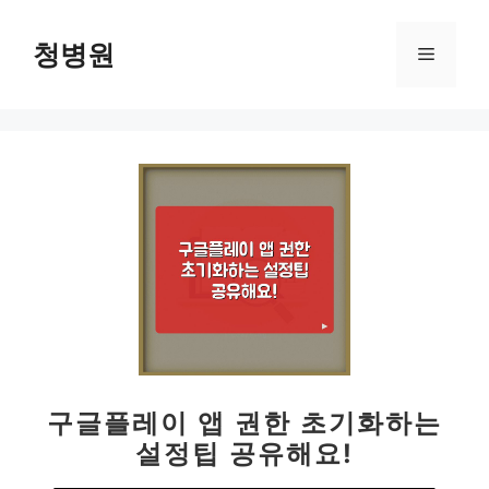
컨
텐
청병원
메
츠
로
뉴
건
너
뛰
기
구글플레이 앱 권한 초기화하는
설정팁 공유해요!