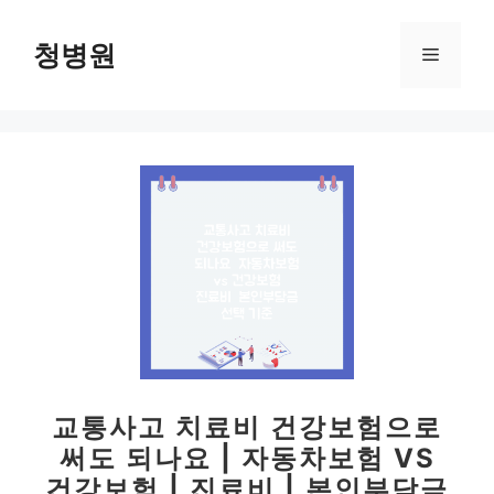
컨
텐
청병원
메
츠
로
뉴
건
너
뛰
기
교통사고 치료비 건강보험으로
써도 되나요 | 자동차보험 VS
건강보험 | 진료비 | 본인부담금