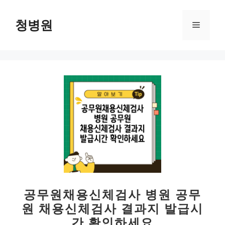
컨
텐
청병원
메
츠
로
뉴
건
너
뛰
기
공무원채용신체검사 병원 공무
원 채용신체검사 결과지 발급시
간 확인하세요