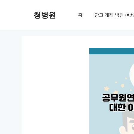
컨
텐
청병원
홈
광고 게재 방침 (Adver
츠
로
건
너
뛰
기