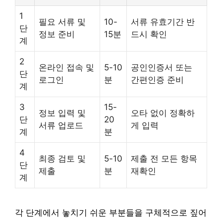
1
필요 서류 및
10-
서류 유효기간 반
단
정보 준비
15분
드시 확인
계
2
온라인 접속 및
5-10
공인인증서 또는
단
로그인
분
간편인증 준비
계
3
15-
정보 입력 및
오타 없이 정확하
단
20
서류 업로드
게 입력
계
분
4
최종 검토 및
5-10
제출 전 모든 항목
단
제출
분
재확인
계
각 단계에서 놓치기 쉬운 부분들을 구체적으로 짚어