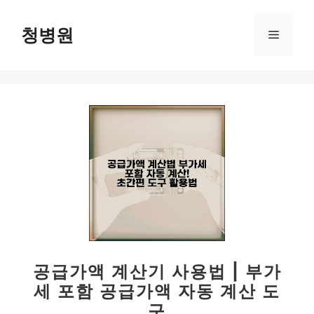
컨
텐
청병원
메
츠
로
뉴
건
너
뛰
기
공급가액 계산기 사용법 | 부가
세 포함 공급가액 자동 계산 도
구