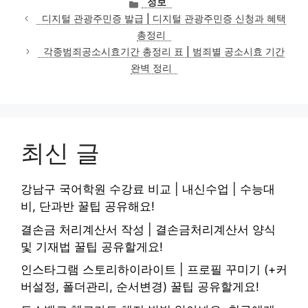
카
정보
테
디지털 관광주민증 발급 | 디지털 관광주민증 신청과 혜택
고
총정리
리
각종범죄공소시효기간 총정리 표 | 범죄별 공소시효 기간
완벽 정리
최신 글
강남구 국어학원 수강료 비교 | 내신수업 | 수능대
비, 단과반 꿀팁 공유해요!
결손금 처리계산서 작성 | 결손금처리계산서 양식
및 기재법 꿀팁 공유할게요!
인스타그램 스토리하이라이트 | 프로필 꾸미기 (+커
버설정, 폴더관리, 순서변경) 꿀팁 공유할게요!