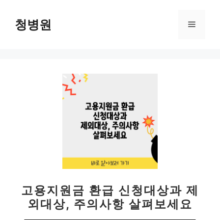
컨
텐
청병원
메
츠
로
뉴
건
너
뛰
기
고용지원금 환급 신청대상과 제
외대상, 주의사항 살펴보세요