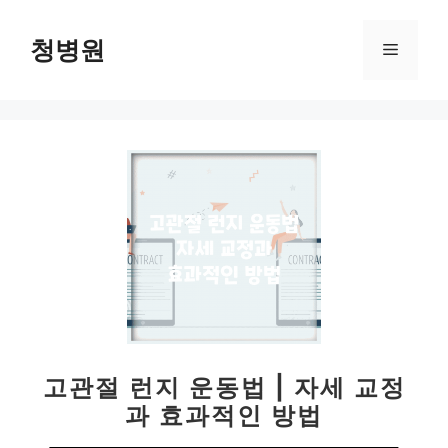
컨
텐
청병원
메
츠
로
뉴
건
너
뛰
기
고관절 런지 운동법 | 자세 교정
과 효과적인 방법