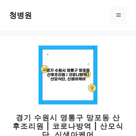
컨
텐
청병원
메
츠
로
뉴
건
너
뛰
기
경기 수원시 영통구 망포동 산
후조리원 | 코로나방역 | 산모식
단, 신생아케어