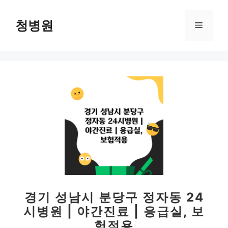
컨
텐
청병원
메
츠
로
뉴
건
너
뛰
기
경기 성남시 분당구 정자동 24
시병원 | 야간진료 | 응급실, 보
험적용