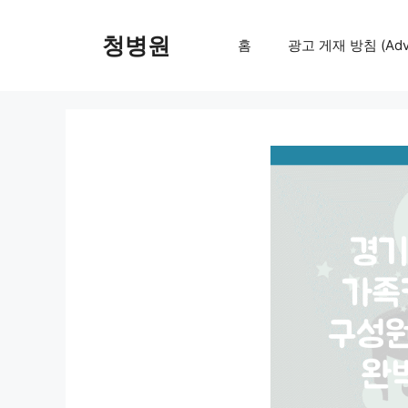
컨
텐
청병원
홈
광고 게재 방침 (Adver
츠
로
건
너
뛰
기