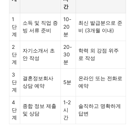
간
1
10-
소득 및 직업 증
최신 발급분으로 준
단
20
빙 서류 준비
비 (3개월 이내)
계
분
2
20-
자기소개서 초
학력 외 강점 위주
단
30
안 작성
로 작성
계
분
3
결혼정보회사
온라인 또는 전화로
단
5분
상담 예약
예약
계
4
1-2
종합 정보 제출
솔직하고 명확하게
단
시
및 상담
답변
계
간