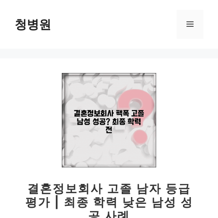
컨
텐
청병원
메
츠
로
뉴
건
너
뛰
기
결혼정보회사 고졸 남자 등급
평가 | 최종 학력 낮은 남성 성
공 사례