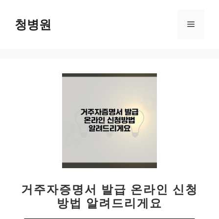
컨
텐
청병원
메
츠
로
뉴
건
너
뛰
기
거주자증명서 발급 온라인 신청
방법 알려드리게요