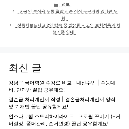
카
정보
테
카페인 부작용 두통 혈압 상승 심장 두근거림 있다면 위
고
험
리
전동킥보드사고 2인 탑승 중 발생한 사고의 보험적용과 처
벌기준 안내
최신 글
강남구 국어학원 수강료 비교 | 내신수업 | 수능대
비, 단과반 꿀팁 공유해요!
결손금 처리계산서 작성 | 결손금처리계산서 양식
및 기재법 꿀팁 공유할게요!
인스타그램 스토리하이라이트 | 프로필 꾸미기 (+커
버설정, 폴더관리, 순서변경) 꿀팁 공유할게요!