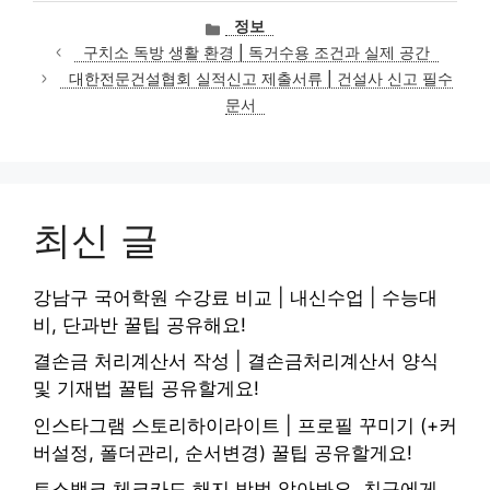
카
정보
테
구치소 독방 생활 환경 | 독거수용 조건과 실제 공간
고
대한전문건설협회 실적신고 제출서류 | 건설사 신고 필수
리
문서
최신 글
강남구 국어학원 수강료 비교 | 내신수업 | 수능대
비, 단과반 꿀팁 공유해요!
결손금 처리계산서 작성 | 결손금처리계산서 양식
및 기재법 꿀팁 공유할게요!
인스타그램 스토리하이라이트 | 프로필 꾸미기 (+커
버설정, 폴더관리, 순서변경) 꿀팁 공유할게요!
토스뱅크 체크카드 해지 방법 알아봐요, 친구에게