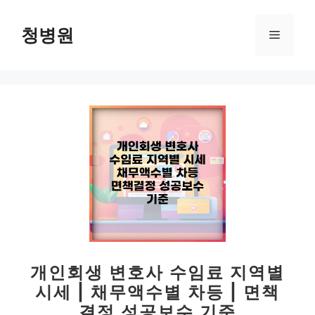
컨
텐
청병원
메
츠
로
뉴
건
너
뛰
기
개인회생 변호사 수임료 지역별
시세 | 채무액수별 차등 | 면책
결정 성공보수 기준